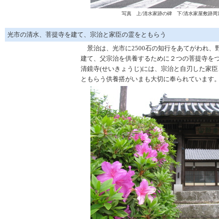
写真 上/清水家跡の碑 下/清水家屋敷跡
光市の清水、菩提寺を建て、宗治と家臣の霊をともらう
景治は、光市に2500石の知行をあてがわれ、野
建て、父宗治を供養するために２つの菩提寺を
清鏡寺(せいきょうじ)には、宗治と自刃した家
ともらう供養搭がいまも大切に奉られています