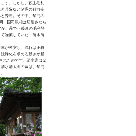
します。しかし、萩主毛利
に奇兵隊など諸隊の解散令
んと奔走。その中、禁門の
間、国司親相は切腹させら
すが、萩で正義派の毛利登
して謹慎していた「清水清
軍が激突し、流れは正義
も沈静化を求める動きが起
されたのです。清水家は２
。清水清太郎の墓は、禁門
す。