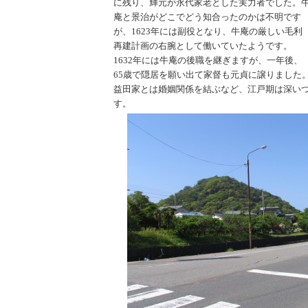
に残り、輝元が永代家老とした実力者でした。
庵と景治がどこでどう知合ったのかは不明です
が、1623年には副役となり、牛庵の厳しい毛利
再建計画の右腕として働いていたようです。
1632年には牛庵の後職を継ぎますが、一年後、
65歳で隠居を願い出て家督も元貞に譲りました
益田家とは婚姻関係を結ぶなど、江戸期は深い
す。