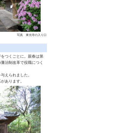
写真 東光寺の入り口
をつくごとに。親春は第
の藩治制改革で役職につく
を与えられました。
墓があります。