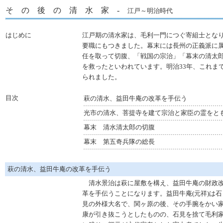
そ の 後 の 清 水 家 -
江戸～明治時代
はじめに
江戸期の清水家は、毛利一門につぐ寄組士とな
要職にもつきました。幕末には長州の正義派に
任を取って切腹、「戦国の宗治」「幕末の清太
を救ったといわれています。明治33年、これま
られました。
目次
萩の清水、益田牛庵の改革を手伝う
光市の清水、菩提寺を建て宗治と家臣の霊をと
幕末 清水清太郎の切腹
幕末 第五奇兵隊の総長
萩の清水、益田牛庵の改革を手伝う
清水景治は萩に屋敷を構え、益田牛庵の財政
革を手伝うことになります。益田牛庵(元祥)は石
見の外様大名で、関ヶ原の後、その手腕をかい
康が引き抜こうとしたものの、石見を捨て毛利