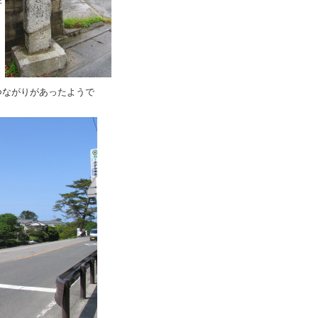
牛
。
つながりがあったようで