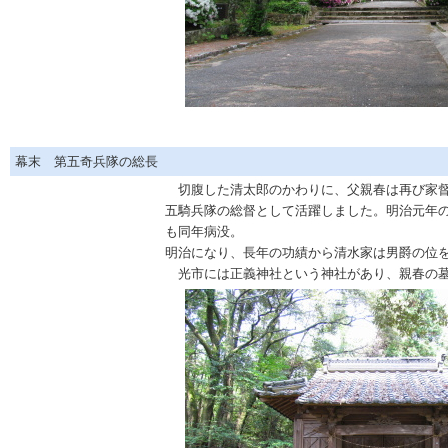
幕末 第五奇兵隊の総長
切腹した清太郎のかわりに、父親春は再び家督
五騎兵隊の総督として活躍しました。明治元年
も同年病没。
明治になり、長年の功績から清水家は男爵の位
光市には正義神社という神社があり、親春の