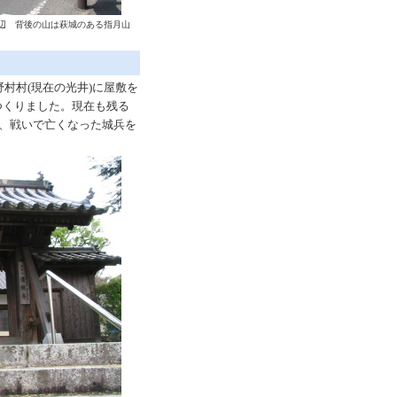
周辺 背後の山は萩城のある指月山
村村(現在の光井)に屋敷を
つくりました。現在も残る
臣、戦いで亡くなった城兵を
。